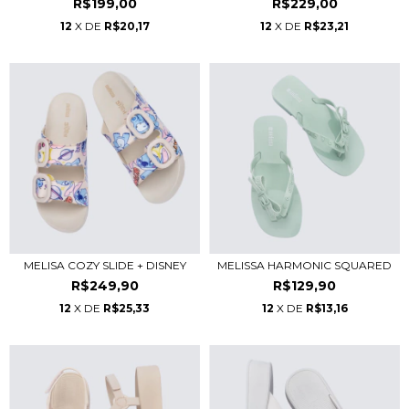
R$199,00
R$229,00
12
X DE
R$20,17
12
X DE
R$23,21
MELISA COZY SLIDE + DISNEY
MELISSA HARMONIC SQUARED
R$249,90
R$129,90
12
X DE
R$25,33
12
X DE
R$13,16