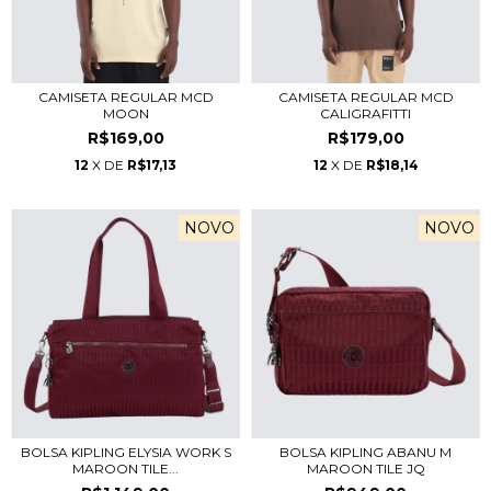
CAMISETA REGULAR MCD
CAMISETA REGULAR MCD
MOON
CALIGRAFITTI
R$169,00
R$179,00
12
X DE
R$17,13
12
X DE
R$18,14
NOVO
NOVO
BOLSA KIPLING ELYSIA WORK S
BOLSA KIPLING ABANU M
MAROON TILE...
MAROON TILE JQ