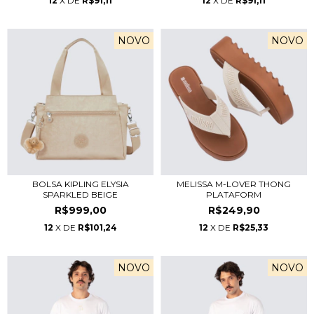
12
X DE
R$91,11
12
X DE
R$91,11
NOVO
NOVO
BOLSA KIPLING ELYSIA
MELISSA M-LOVER THONG
SPARKLED BEIGE
PLATAFORM
R$999,00
R$249,90
12
X DE
R$101,24
12
X DE
R$25,33
NOVO
NOVO