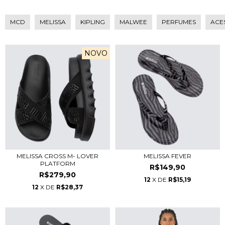
MCD
MELISSA
KIPLING
MALWEE
PERFUMES
ACE
NOVO
MELISSA CROSS M- LOVER
MELISSA FEVER
PLATFORM
R$149,90
R$279,90
12
X DE
R$15,19
12
X DE
R$28,37