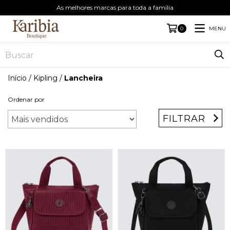
As melhores marcas para toda a família
MENU
0
Início
/
Kipling
/
Lancheira
Ordenar por
FILTRAR