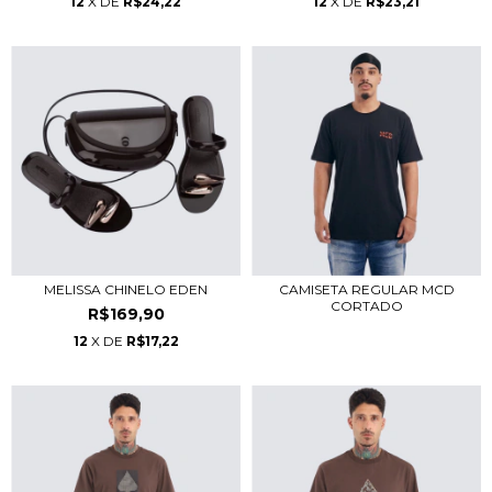
12
X DE
R$24,22
12
X DE
R$23,21
MELISSA CHINELO EDEN
CAMISETA REGULAR MCD
CORTADO
R$169,90
12
X DE
R$17,22