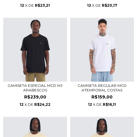
12
X DE
R$23,21
12
X DE
R$20,17
CAMISETA ESPECIAL MCD MJ
CAMISETA REGULAR MCD
ARABESCOS
ATEMPORAL COSTAS
R$239,00
R$159,00
12
X DE
R$24,22
12
X DE
R$16,11