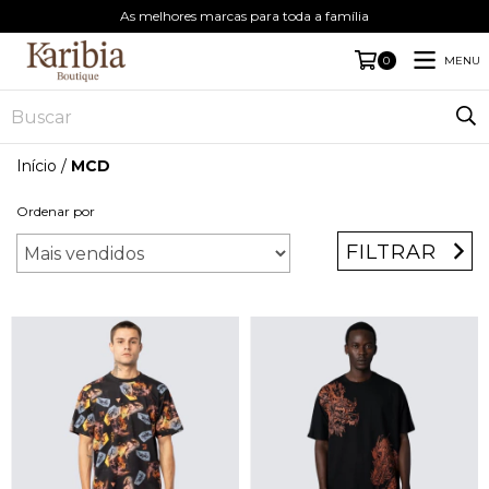
As melhores marcas para toda a família
MENU
0
Início
/
MCD
Ordenar por
FILTRAR