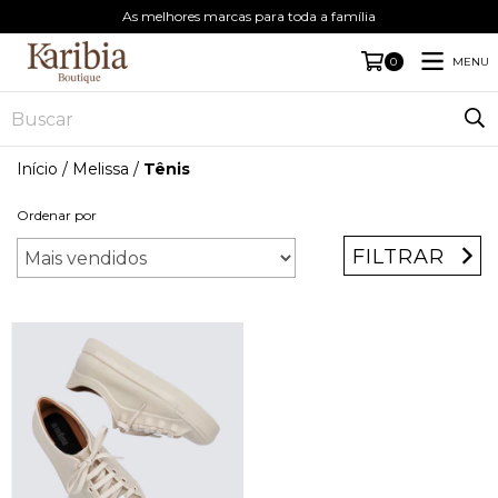
As melhores marcas para toda a família
MENU
0
Início
/
Melissa
/
Tênis
Ordenar por
FILTRAR