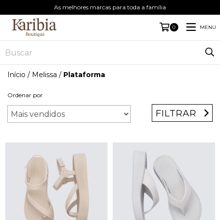
As melhores marcas para toda a família
MENU
0
Início
/
Melissa
/
Plataforma
Ordenar por
FILTRAR