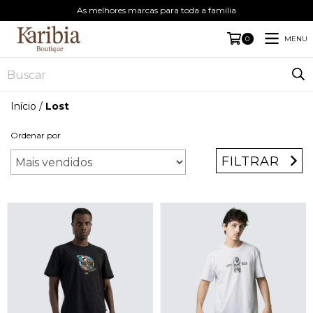
As melhores marcas para toda a família
MENU
0
Início
/
Lost
Ordenar por
FILTRAR