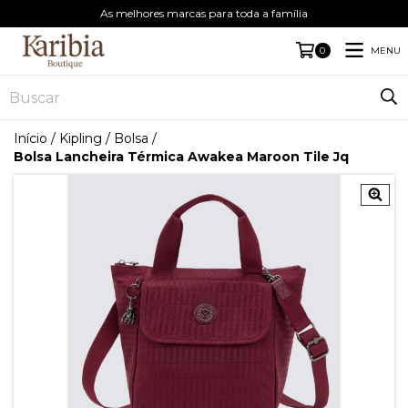
As melhores marcas para toda a família
MENU
0
Início
/
Kipling
/
Bolsa
/
Bolsa Lancheira Térmica Awakea Maroon Tile Jq