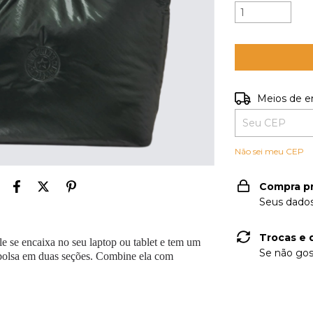
Entregas para o
Meios de e
Não sei meu CEP
Compra p
Seus dados
Trocas e 
le se encaixa no seu laptop ou tablet e tem um
Se não gos
 bolsa em duas seções. Combine ela com