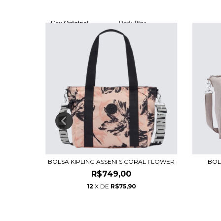
Cor Original
Dark Pine
Categoria
Dia a Dia
Passeio
Trabalho
Litragem
15 L
AWAKEA
BOLSA KIPLING ASSENI S CORAL FLOWER
BOL
R$749,00
12
X DE
R$75,90