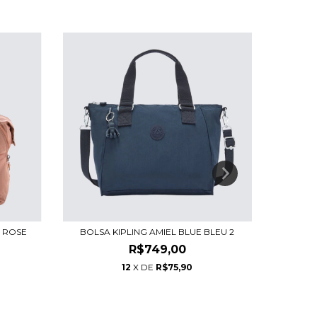
M ROSE
BOLSA KIPLING AMIEL BLUE BLEU 2
BOLS
R$749,00
12
X DE
R$75,90