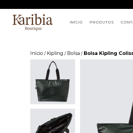
INÍCIO
PRODUTOS
CONT
Início
Kipling
Bolsa
Bolsa Kipling Colis
/
/
/