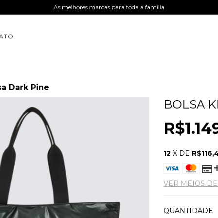
As melhores marcas para toda a família
ATO
sa Dark Pine
BOLSA K
R$1.14
12
X DE
R$116,
VER MEIOS D
QUANTIDADE