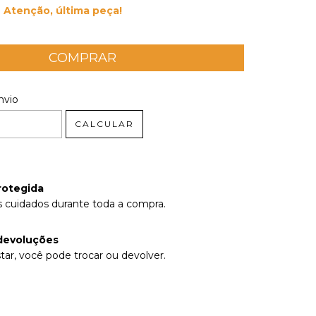
Atenção, última peça!
 CEP:
ALTERAR CEP
nvio
CALCULAR
rotegida
 cuidados durante toda a compra.
devoluções
tar, você pode trocar ou devolver.