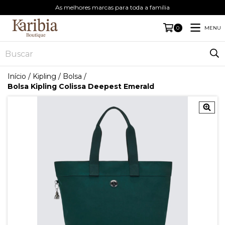
As melhores marcas para toda a família
MENU
0
Início
/
Kipling
/
Bolsa
/
Bolsa Kipling Colissa Deepest Emerald