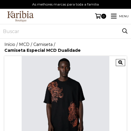
As melhores marcas para toda a família
MENU
0
Início
/
MCD
/
Camiseta
/
Camiseta Especial MCD Dualidade