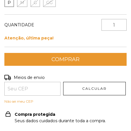
P
M
G
GG
QUANTIDADE
Atenção, última peça!
Entregas para o CEP:
ALTERAR CEP
Meios de envio
CALCULAR
Não sei meu CEP
Compra protegida
Seus dados cuidados durante toda a compra.