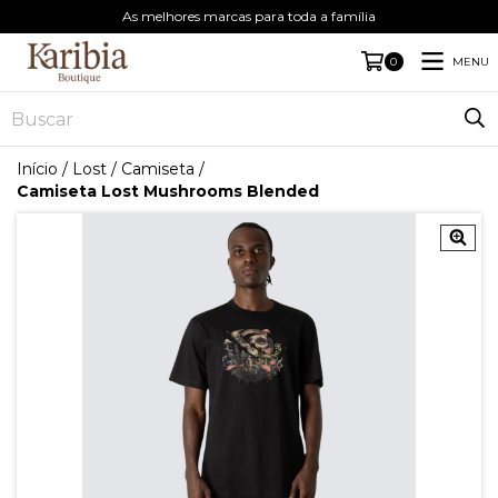
As melhores marcas para toda a família
MENU
0
Início
/
Lost
/
Camiseta
/
Camiseta Lost Mushrooms Blended