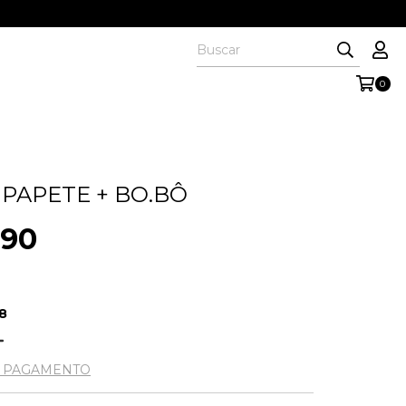
0
 PAPETE + BO.BÔ
,90
8
E PAGAMENTO