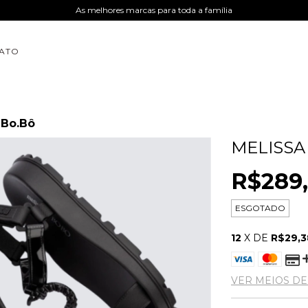
As melhores marcas para toda a família
ATO
 Bo.Bô
MELISSA
R$289
ESGOTADO
12
X DE
R$29,3
VER MEIOS D