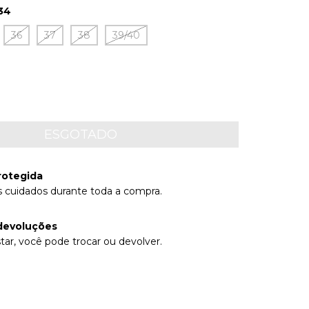
34
36
37
38
39/40
rotegida
 cuidados durante toda a compra.
devoluções
tar, você pode trocar ou devolver.