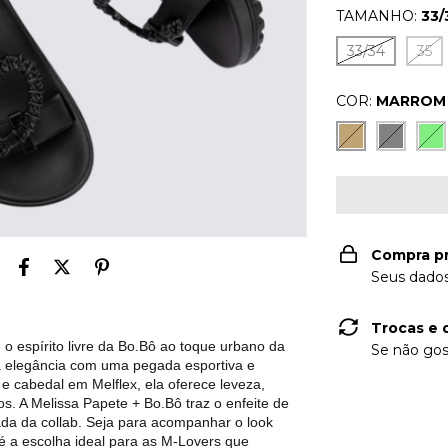
TAMANHO:
33/
33/34
35
COR:
MARROM
Compra p
Seus dados
Trocas e 
o espírito livre da Bo.Bô ao toque urbano da
Se não gos
a elegância com uma pegada esportiva e
 cabedal em Melflex, ela oferece leveza,
s. A Melissa Papete + Bo.Bô traz o enfeite de
ada da collab. Seja para acompanhar o look
 é a escolha ideal para as M-Lovers que