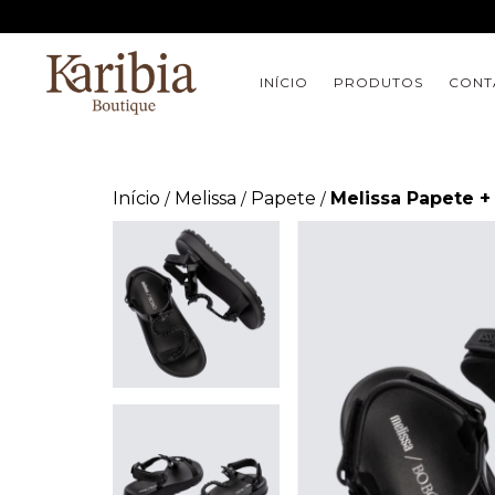
INÍCIO
PRODUTOS
CONT
Início
Melissa
Papete
Melissa Papete +
/
/
/