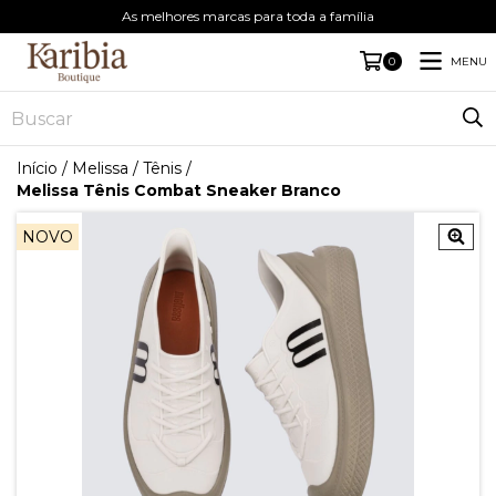
As melhores marcas para toda a família
MENU
0
Início
/
Melissa
/
Tênis
/
Melissa Tênis Combat Sneaker Branco
NOVO