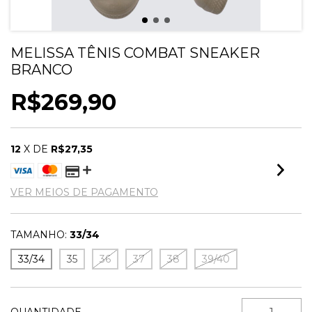
MELISSA TÊNIS COMBAT SNEAKER
BRANCO
R$269,90
12
X DE
R$27,35
VER MEIOS DE PAGAMENTO
TAMANHO:
33/34
33/34
35
36
37
38
39/40