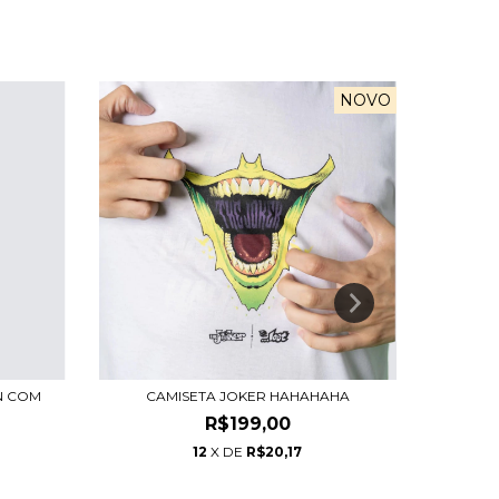
NOVO
N COM
CAMISETA JOKER HAHAHAHA
CAMIS
R$199,00
12
X DE
R$20,17