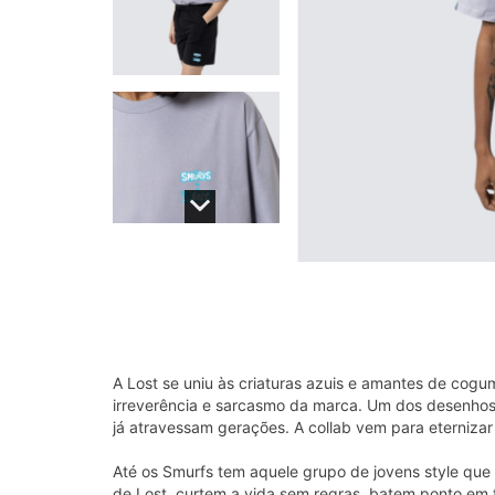
A Lost se uniu às criaturas azuis e amantes de cog
irreverência e sarcasmo da marca. Um dos desenhos m
já atravessam gerações. A collab vem para eternizar 
Até os Smurfs tem aquele grupo de jovens style que
de Lost, curtem a vida sem regras, batem ponto em 