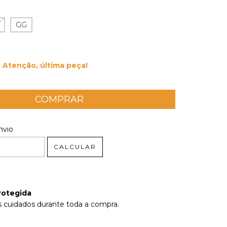
GG
Atenção, última peça!
 CEP:
ALTERAR CEP
nvio
CALCULAR
rotegida
 cuidados durante toda a compra.