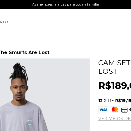
As melhores marcas para toda a família
ATO
The Smurfs Are Lost
CAMISET
LOST
R$189,
12
X DE
R$19,1
VER MEIOS D