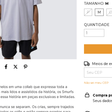
TAMANHO:
M
P
M
G
QUANTIDADE
Entregas para o
Meios de e
Não sei meu CEP
umelos em uma collab que expressa toda a
ais lidos e assistidos da história, os Smurfs
Compra p
essa história em peças exclusivas e limitadas.
Seus dados
 nunca se separam. Os crias, sempre trajados
todos os rolês e estão sempre prontos para