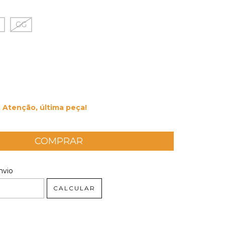
GG
Atenção, última peça!
 CEP:
ALTERAR CEP
nvio
CALCULAR