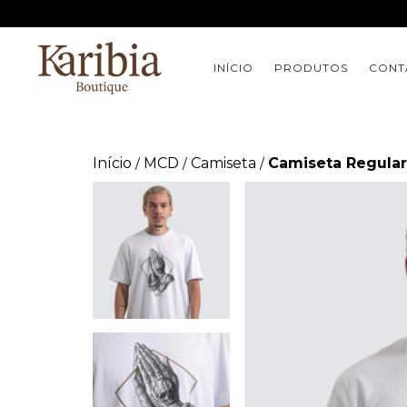
INÍCIO
PRODUTOS
CONT
Início
MCD
Camiseta
Camiseta Regula
/
/
/