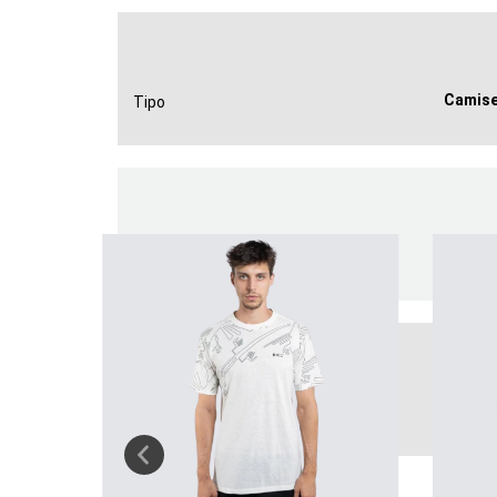
Camis
Tipo
Curta
Comprimento da Manga
100% A
Tecido/Material