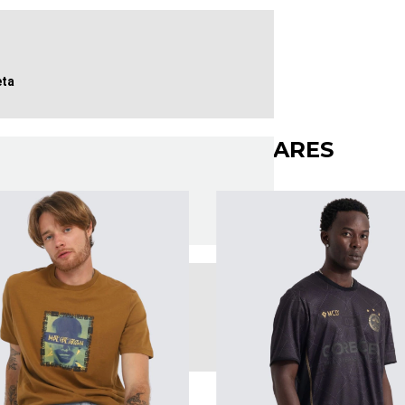
eta
PRODUTOS SIMILARES
lgodão