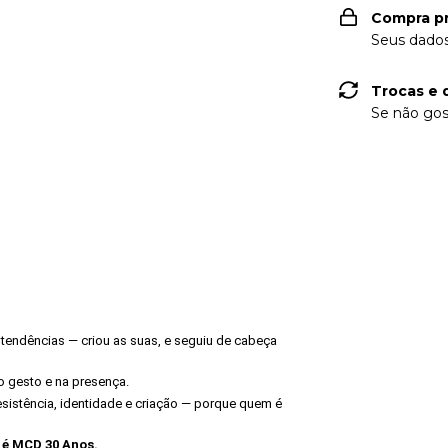
Compra p
Seus dados
Trocas e 
Se não gos
endências — criou as suas, e seguiu de cabeça
no gesto e na presença.
sistência, identidade e criação — porque quem é
, é MCD 30 Anos.