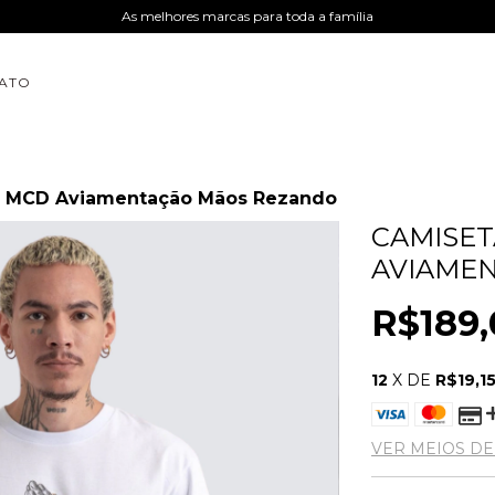
As melhores marcas para toda a família
ATO
r MCD Aviamentação Mãos Rezando
CAMISET
AVIAME
R$189,
12
X DE
R$19,1
VER MEIOS D