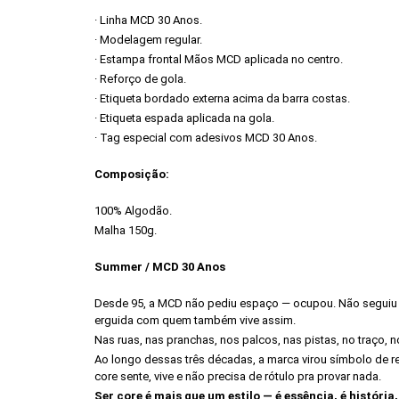
· Linha MCD 30 Anos.
· Modelagem regular.
· Estampa frontal Mãos MCD aplicada no centro.
· Reforço de gola.
· Etiqueta bordado externa acima da barra costas.
· Etiqueta espada aplicada na gola.
· Tag especial com adesivos MCD 30 Anos.
Composição:
100% Algodão.
Malha 150g.
Summer / MCD 30 Anos
Desde 95, a MCD não pediu espaço — ocupou. Não seguiu t
erguida com quem também vive assim.
Nas ruas, nas pranchas, nos palcos, nas pistas, no traço, 
Ao longo dessas três décadas, a marca virou símbolo de re
core sente, vive e não precisa de rótulo pra provar nada.
Ser core é mais que um estilo — é essência, é história