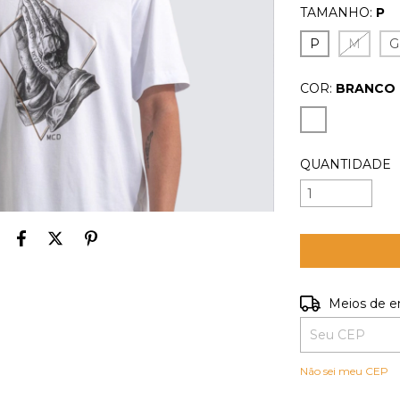
TAMANHO:
P
P
M
G
COR:
BRANCO
QUANTIDADE
Entregas para o
Meios de e
Não sei meu CEP