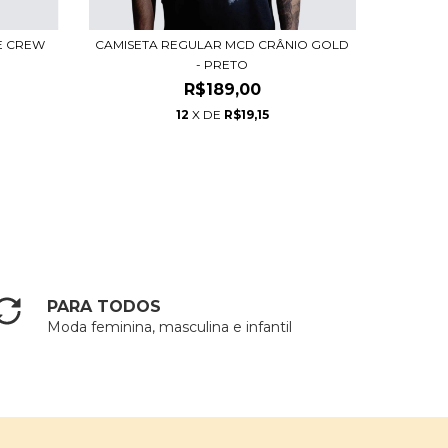
E CREW
CAMISETA REGULAR MCD CRÂNIO GOLD
CAMIS
- PRETO
R$189,00
12
X DE
R$19,15
PARA TODOS
Moda feminina, masculina e infantil