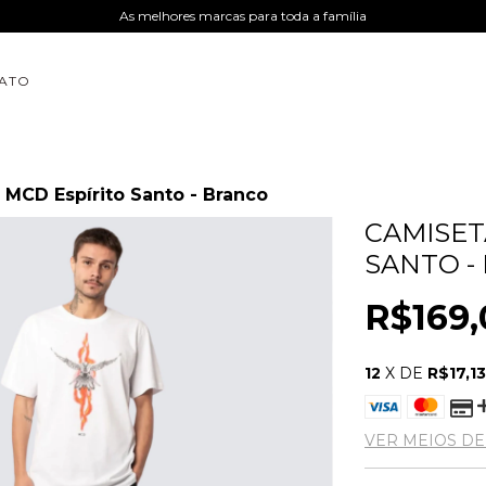
As melhores marcas para toda a família
ATO
 MCD Espírito Santo - Branco
CAMISET
SANTO -
R$169,
12
X DE
R$17,1
VER MEIOS D