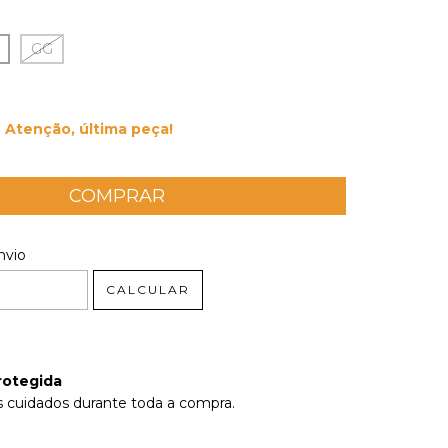
GG
Atenção, última peça!
 CEP:
ALTERAR CEP
nvio
CALCULAR
rotegida
 cuidados durante toda a compra.