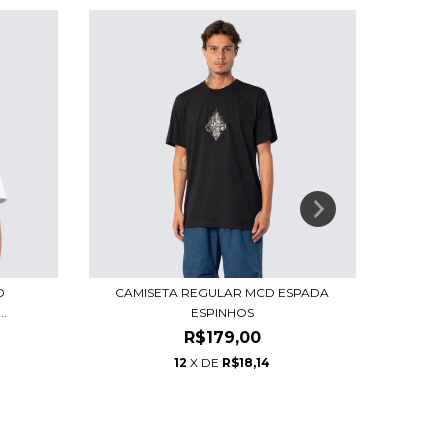
D
CAMISETA REGULAR MCD ESPADA
CAMISE
.
ESPINHOS
R$179,00
12
X DE
R$18,14