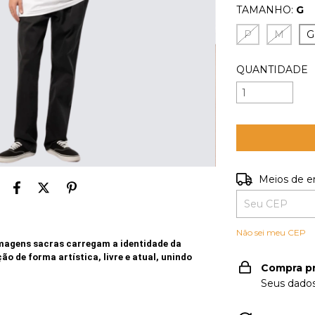
TAMANHO:
G
P
M
G
QUANTIDADE
Entregas para o
Meios de e
Não sei meu CEP
imagens sacras carregam a identidade da
 de forma artística, livre e atual, unindo
Compra p
Seus dados